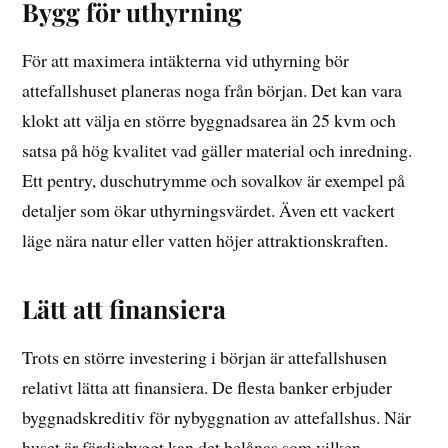
Bygg för uthyrning
För att maximera intäkterna vid uthyrning bör
attefallshuset planeras noga från början. Det kan vara
klokt att välja en större byggnadsarea än 25 kvm och
satsa på hög kvalitet vad gäller material och inredning.
Ett pentry, duschutrymme och sovalkov är exempel på
detaljer som ökar uthyrningsvärdet. Även ett vackert
läge nära natur eller vatten höjer attraktionskraften.
Lätt att finansiera
Trots en större investering i början är attefallshusen
relativt lätta att finansiera. De flesta banker erbjuder
byggnadskreditiv för nybyggnation av attefallshus. När
huset är färdigbyggt kan det belånas som vilken